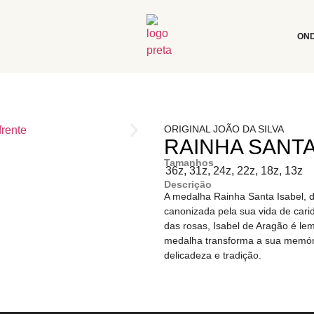
ON
ORIGINAL JOÃO DA SILVA
RAINHA SANTA
Tamanhos
36z, 31z, 24z, 22z, 18z, 13z
Descrição
A medalha Rainha Santa Isabel, 
canonizada pela sua vida de car
das rosas, Isabel de Aragão é le
medalha transforma a sua memóri
delicadeza e tradição.